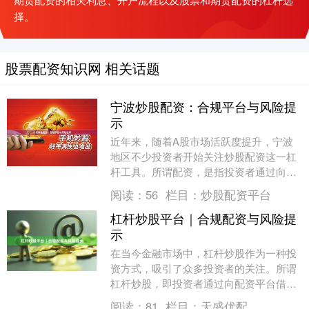
择。
股票配资知识网 相关话题
宁波炒股配资：合规平台与风险提
示
近年来，随着A股市场活跃度提升，宁波
地区不少投资者开始关注炒股配资这一杠
杆工具。所谓配资，是指投资者通过向配
资平台借入资金进行股票交易，从而放大
阅读：
56
栏目：
炒股配资平台
收益或亏损的操作....
杠杆炒股平台｜合规配资与风险提
示
在当今金融市场中，杠杆炒股作为一种投
资方式，吸引了众多投资者的关注。所谓
杠杆炒股，即投资者通过向配资平台借入
资金，以放大自身投资本金，从而在股票
阅读：
81
栏目：
天盛优配