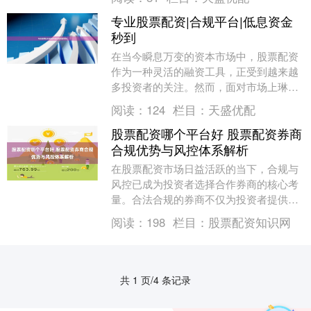
市场中获取更高收....
专业股票配资|合规平台|低息资金
秒到
在当今瞬息万变的资本市场中，股票配资
作为一种灵活的融资工具，正受到越来越
多投资者的关注。然而，面对市场上琳琅
满目的配资平台，如何选择一家专业、合
阅读：
124
栏目：
天盛优配
规且资金到账迅速....
股票配资哪个平台好 股票配资券商
合规优势与风控体系解析
在股票配资市场日益活跃的当下，合规与
风控已成为投资者选择合作券商的核心考
量。合法合规的券商不仅为投资者提供了
安全可靠的交易环境，更通过其成熟的风
阅读：
198
栏目：
股票配资知识网
控体系，在波谲云....
共 1 页/4 条记录