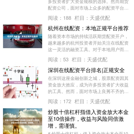
多投资者扩大资金规模的选择。然而期货
配资公司，面对市场上众多的配资平台，
如何找到正规、安全的配资公司官网，并
阅读：
188
栏目：
天盛优配
进行可靠的排名查....
杭州在线配资：本地正规平台推荐
随着资本市场的持续活跃期货配资开户，
越来越多的杭州投资者开始关注在线配资
这一灵活的融资工具。对于本地用户而
言，选择一家**正规、安全、透明**的配
阅读：
53
栏目：
天盛优配
资平台，是保障....
深圳在线配资平台排名|正规安全
在深圳这座金融创新之城，股票配资因其
资金放大效应，成为许多投资者扩大收益
的工具。然而，面对市场上良莠不齐的配
资平台，如何找到“正规安全”的渠道，成
阅读：
172
栏目：
天盛优配
为投资者最关心....
炒股十倍杠杆指借入资金放大本金
至10倍操作，收益与风险同倍激
增，需谨慎。
# 炒股十倍杠杆：借入资金放大本金至10