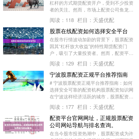
杠杆的方式期货配资开户，受到不少投资
者的关注。然而，市场上配资公司鱼龙混
杂，如何找到一家**正规低息**的期货配
阅读：
118
栏目：
天盛优配
资公司，成为....
股票在线配资如何选择安全平台
在股市行情波动加剧的背景下，股票配资
因其“杠杆放大收益”的特性期货配资门
户，吸引了大量投资者。然而，配资平台
鱼龙混杂，一旦选错平台，不仅可能损失
阅读：
129
栏目：
天盛优配
本金，更可能陷入....
宁波股票配资正规平台推荐指南
# 宁波股票配资正规平台推荐指南：如何
选择安全可靠的配资机构股票配资知识网
在宁波这样经济活跃的城市，股票配资作
为一种放大资金杠杆的投资方式，正受到
阅读：
177
栏目：
天盛优配
越来越多投资....
配资平台官网网址，正规股票配资
公司网站导航与排名查询。
在当今股市投资热潮中，股票配资成为许