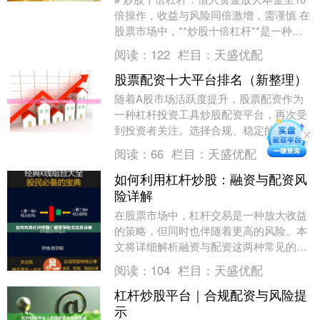
倍操作，收益与风险同倍激增，需谨慎 在
股票市场中，**炒股十倍杠杆**是一种高
风险高回报的投资方式。所谓十倍杠杆，
阅读：
122
栏目：
天盛优配
即投资....
股票配资十大平台排名（新整理）
随着A股市场活跃度提升，股票配资作为
一种杠杆投资工具炒股配资平台，再次受
到投资者关注。选择合规、稳定的配资平
台，是控制风险的第一步。本文基于平台
阅读：
66
栏目：
天盛优配
资质、资金安全、....
如何利用杠杆炒股：融资与配资风
险详解
在股票市场中，杠杆交易是一种放大收益
的策略，但同时也伴随着更高的风险。本
文将详细解析融资与配资这两种常见的杠
杆炒股方式炒股配资平台，帮助投资者在
阅读：
104
栏目：
天盛优配
追求收益的同时，....
杠杆炒股平台｜合规配资与风险提
示