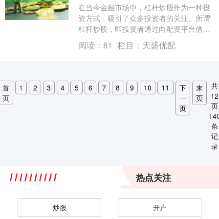
在当今金融市场中，杠杆炒股作为一种投
资方式，吸引了众多投资者的关注。所谓
杠杆炒股，即投资者通过向配资平台借入
资金，以放大自身投资本金，从而在股票
阅读：
81
栏目：
天盛优配
市场中获取更高收....
共
首
1
2
3
4
5
6
7
8
9
10
11
下
末
12
页
一
页
页
页
14
条
记
录
热点关注
炒股
开户