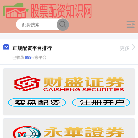
正规配资平台排行
更多
已收录
999
+家平台