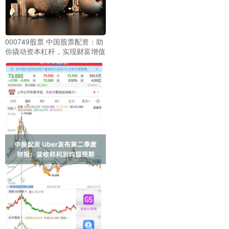
000749股票 中国股票配资：助
你撬动资本杠杆，实现财富增值