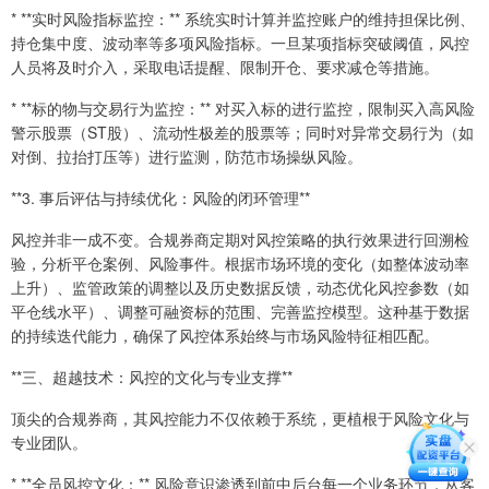
* **实时风险指标监控：** 系统实时计算并监控账户的维持担保比例、
持仓集中度、波动率等多项风险指标。一旦某项指标突破阈值，风控
人员将及时介入，采取电话提醒、限制开仓、要求减仓等措施。
* **标的物与交易行为监控：** 对买入标的进行监控，限制买入高风险
警示股票（ST股）、流动性极差的股票等；同时对异常交易行为（如
对倒、拉抬打压等）进行监测，防范市场操纵风险。
**3. 事后评估与持续优化：风险的闭环管理**
风控并非一成不变。合规券商定期对风控策略的执行效果进行回溯检
验，分析平仓案例、风险事件。根据市场环境的变化（如整体波动率
上升）、监管政策的调整以及历史数据反馈，动态优化风控参数（如
平仓线水平）、调整可融资标的范围、完善监控模型。这种基于数据
的持续迭代能力，确保了风控体系始终与市场风险特征相匹配。
**三、超越技术：风控的文化与专业支撑**
顶尖的合规券商，其风控能力不仅依赖于系统，更植根于风险文化与
专业团队。
* **全员风控文化：** 风险意识渗透到前中后台每一个业务环节，从客