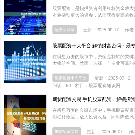
股票配资，是指投资者利用杠杆资金放大
本金撬动更大的资金，从而获得更高的收益。 *
更新：2025-09-17
作者
配资买股票
股票配资十大平台 解锁财富密码：最
在瞬息万变的股市中，资金是制胜的关键
大收益空间。然而，选择一个专业可靠的配资平
更新：2025-09-12
股票配资十大平台
阅读：
90
栏目：
股票配资知识网
期货配资交易 手机股票配资：解锁投
在瞬息万变的金融市场中，手机股票配资
用杠杆效应，放大投资收益，同时降低风险。 
更新：2025-09-07
作
期货配资交易