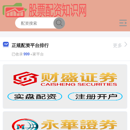
正规配资平台排行
更多
已收录
999
+家平台