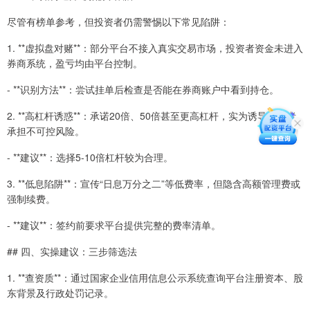
尽管有榜单参考，但投资者仍需警惕以下常见陷阱：
1. **虚拟盘对赌**：部分平台不接入真实交易市场，投资者资金未进入
券商系统，盈亏均由平台控制。
- **识别方法**：尝试挂单后检查是否能在券商账户中看到持仓。
2. **高杠杆诱惑**：承诺20倍、50倍甚至更高杠杆，实为诱导投资者
承担不可控风险。
- **建议**：选择5-10倍杠杆较为合理。
3. **低息陷阱**：宣传“日息万分之二”等低费率，但隐含高额管理费或
强制续费。
- **建议**：签约前要求平台提供完整的费率清单。
## 四、实操建议：三步筛选法
1. **查资质**：通过国家企业信用信息公示系统查询平台注册资本、股
东背景及行政处罚记录。