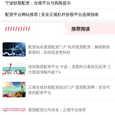
宁波炒股配资：合规平台与风险提示
配资平台网站推荐 | 安全正规杠杆炒股平台选择指南
推荐阅读
配资知名股票配资门户 杭州股票配资：解锁财富
新密码，助你投资更轻松
深圳股票配资平台 午盘：美股昨日暴跌后反弹 三
大股指涨幅均超1%
正规在线炒股配资知识门户 股票配资网：安全可
靠的配资平台
股指配资公司排名｜正规平台推荐