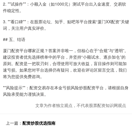
2. **试操作**：小额入金（如1000元）测试平台出入金速度、交易软
件稳定性。
3. **看口碑**：在股票论坛、知乎、贴吧等平台搜索“厦门XX配资”关键
词，关注用户真实评价。
## 五、结语
厦门配资平台哪家正规？答案并非唯一，但核心在于“合规”与“透明”。
建议投资者优先选择榜单中的平台，并坚持“小额试水、逐步加仓”的
原则。配资是一把双刃剑，合理使用可放大收益，盲目操作则可能加
速亏损。如果您对平台选择仍有疑问，欢迎在评论区留言交流，我们
将为您提供免费咨询。
**风险提示**：配资交易存在本金亏损风险炒股配资平台，请根据自身
风险承受能力谨慎决策。
文章为作者独立观点，不代表股票配资知识网观点
上一篇：
配资炒股优选指南