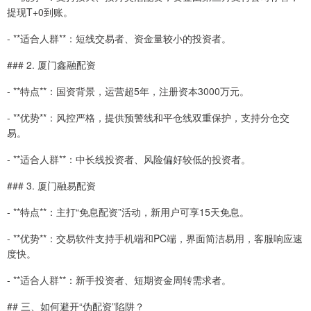
提现T+0到账。
- **适合人群**：短线交易者、资金量较小的投资者。
### 2. 厦门鑫融配资
- **特点**：国资背景，运营超5年，注册资本3000万元。
- **优势**：风控严格，提供预警线和平仓线双重保护，支持分仓交
易。
- **适合人群**：中长线投资者、风险偏好较低的投资者。
### 3. 厦门融易配资
- **特点**：主打“免息配资”活动，新用户可享15天免息。
- **优势**：交易软件支持手机端和PC端，界面简洁易用，客服响应速
度快。
- **适合人群**：新手投资者、短期资金周转需求者。
## 三、如何避开“伪配资”陷阱？