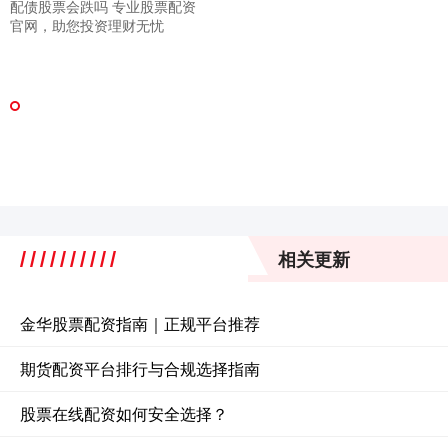
配债股票会跌吗 专业股票配资
官网，助您投资理财无忧
相关更新
金华股票配资指南｜正规平台推荐
期货配资平台排行与合规选择指南
股票在线配资如何安全选择？