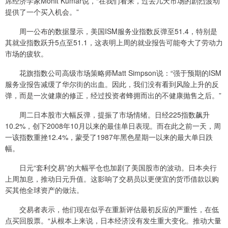
席经济学家Mohit Kumar说，“在我们看来，过去几天市场的剧烈波动
提供了一个买入机会。”
周一公布的数据显示，美国ISM服务业指数反弹至51.4，特别是
其就业指数跃升5点至51.1，这表明上周的就业报告可能夸大了劳动力
市场的疲软。
花旗指数公司高级市场策略师Matt Simpson说：“强于预期的ISM
服务业报告减缓了华尔街的出血。因此，我们没有看到风险上升的反
弹，而是一次健康的修正，经过投资者蜂拥而出的不健康抛售之后。”
周二日本股市大幅反弹，提振了市场情绪。日经225指数飙升
10.2%，创下2008年10月以来的最佳单日表现。而在此之前一天，周
一该指数重挫12.4%，蒙受了1987年黑色星期一以来的最大单日跌
幅。
日元“套利交易”的大幅平仓也加剧了美国股市的波动。日本央行
上周加息，推动日元升值。这影响了交易员以更便宜的货币借款以购
买其他全球资产的做法。
交易者表示，他们现在似乎在重新评估最初反应的严重性，在低
点买回股票。“从根本上来说，日本经济没有发生重大变化。推动大量