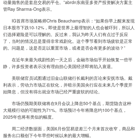
动量抛售的是套息交易的平仓。”abrdn东南亚多资产投资解决方案主
管Ray Sharma-Ong表示。
IG首席市场策略师Chris Beauchamp表示：“如果你早上醒来发现
日本股市下跌10-12%，即使是世界上最理智的人也会被吓到，所以人
们选择避险是可以理解的。反过来，我认为昨天人们有点过于反应
了，当时的情况总是显得非常戏剧化。这个季节看到市场疲软是正常
的。问题是，这是否足以重置市场，或者是否会有更多的波动？”
在近年来最为戏剧性的一天之后，金融市场似乎开始恢复一些平
静，许多投资者表示没有理由担心美国经济即将陷入衰退。
美联储官员试图通过旧金山联储行长戴利的言论来安抚市场。戴
利表示，劳动力市场正在软化，并暗示美国央行应在未来几个季度开
始降息，但没有得出就业市场已经严重疲软的结论。
市场仍预期美联储将在9月会议上降息50个基点，期货隐含这种
大规模行动的可能性为71%。市场预计今年将降息约100个基点，
2025年也将有类似的幅度。
周二经济数据面，美国6月份贸易逆差三个月来首次收窄，商品和
服务出口额创下今年早些时候以来的最大增幅。