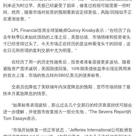
到来还为时过早。美股已经蒙受了损坏，修复过程很可能需要一些时
间。然而，随着市场对前景的预期重新设定得更低，风险/回报似乎正
在逐渐改善。”
LPL Financial首席全球策略师Quincy Krosby表示：“在经历了自
去年秋季以来如此强劲的上涨之后，美股估值、市场情绪和投资者头
寸已经变得过头了。今天市场正在经历的是这种看涨头寸的回缩，这
在日元和所谓的套利交易中尤为明显。”
在经历了周一的历史性抛售后，投资者准备迎接更多波动。随着
避险资产需求减弱，美国国债回落。10年期美债收益率出现近两周来
的首次上涨，市场的焦点转向580亿美元的债券标售。
交易员也降低了美联储年内深度降息的预期，货币市场排除了最
快本月紧急降息的情景。
“如果标售表现疲软，那么过去几个交易日的经济衰退担忧可能会
进一步缓解，并使股市收复很大一部分失地，”The Sevens Report的
Tom Essaye表示。
“市场开始恢复一些正常状态，”Jefferies International公司欧洲首