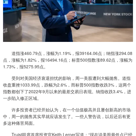
道指涨460.79点，涨幅为1.19%，报39164.06点；纳指涨294.08
点，涨幅为1.82%，报16494.16点；标普500指数涨89.62点，涨幅为
1.73%，报5275.95点。
受到对美国经济衰退担忧的影响，周一美股遭到大幅抛售。道指
收盘重挫1033.99点，跌幅为2.6%，而标普500指数收跌3%，这两个
指数都创下了2022年9月以来的最差交易日表现。纳指收跌3.4%，进
一步陷入修正区域。
许多投资者已经开始认为，在一个估值极高并且屡创新高的市场
中，周一的抛售其实早就应该发生了。一些人警告说，以后还后有更
多这种痛苦局面。
Truist联席首席投资官Keith Lerner写道：“现在说美股最低点已经