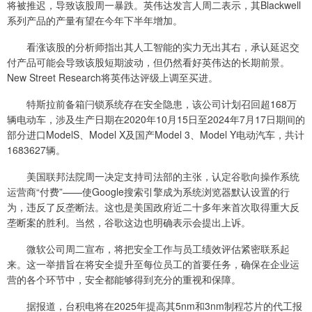
将被推迟，导致该股周一暴跌。英伟达发言人周二表示，其Blackwell
系列产品的产量有望在今年下半年增加。
看涨该股的分析师指出其人工智能的实力无出其右，承认延迟交
付产品可能会导致该股短期波动，但仍然看好英伟达的长期前景。
New Street Research将英伟达评级上调至买进。
特斯拉前备箱闩锁系统存在安全隐患，该公司计划召回超168万
辆电动车，涉及生产日期在2020年10月15日至2024年7月17日期间的
部分进口ModelS、Model X及国产Model 3、Model Y电动汽车，共计
1683627辆。
美国联邦法院周一决定支持司法部的主张，认定谷歌向操作系统
运营商“付费”——使Google搜索引擎成为系统浏览器默认设置的行
为，违反了反垄断法。这也是美国政府近二十多年来首次取得重大反
垄断案的胜利。当然，谷歌这边也明确表示会提出上诉。
微软公司周二宣布，将把安全工作与员工绩效评估紧密联系起
来。这一举措旨在将安全提升至每位员工的首要任务，确保在企业运
营的各个环节中，安全都能够得到充分的重视和保障。
据报道，台积电将在2025年提高其5nm和3nm制程芯片的代工报