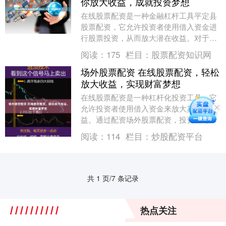
你放大收益，成就投资梦想
在线股票配资是一种金融杠杆工具平定县
股票配资，它允许投资者使用借入资金进
行股票投资，从而放大潜在收益。对于资
金有限或寻求更高回报的投资者来说，这
阅读：
175
栏目：
股票配资知识网
是一个有吸引力的....
场外股票配资 在线股票配资，轻松
放大收益，实现财富梦想
在线股票配资是一种杠杆化投资工具，它
允许投资者使用借入资金来放大其投资收
益。通过配资场外股票配资，投资者可以
以较少的自有资金撬动更大的资金，从而
阅读：
114
栏目：
炒股配资平台
获得更高的潜在回....
共 1 页/7 条记录
热点关注