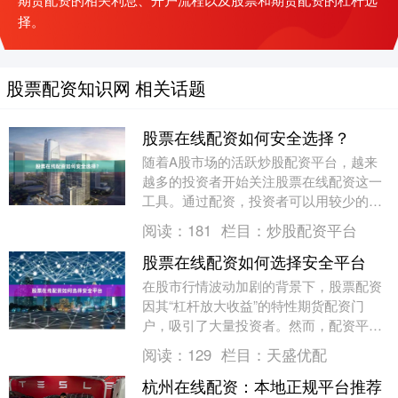
择。
股票配资知识网 相关话题
股票在线配资如何安全选择？
随着A股市场的活跃炒股配资平台，越来
越多的投资者开始关注股票在线配资这一
工具。通过配资，投资者可以用较少的本
金撬动更大的资金量，放大收益。然而，
阅读：
181
栏目：
炒股配资平台
市场上配资平台鱼....
股票在线配资如何选择安全平台
在股市行情波动加剧的背景下，股票配资
因其“杠杆放大收益”的特性期货配资门
户，吸引了大量投资者。然而，配资平台
鱼龙混杂，一旦选错平台，不仅可能损失
阅读：
129
栏目：
天盛优配
本金，更可能陷入....
杭州在线配资：本地正规平台推荐