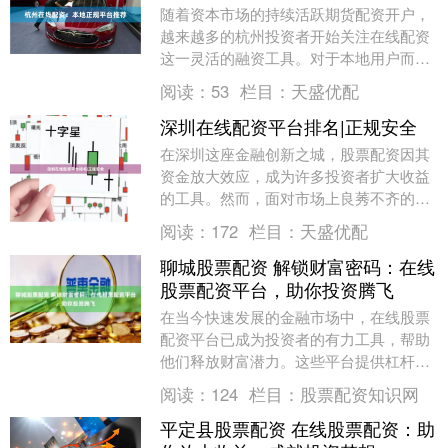
随着资本市场的持续活跃期货配资开户，
越来越多的杭州投资者开始关注在线配资
这一灵活的融资工具。对于本地用户而
言，选择一家**正规、安全、透明**的配
阅读：
53
栏目：
天盛优配
资平台，是保障....
深圳在线配资平台排名|正规安全
在深圳这座金融创新之城，股票配资因其
资金放大效应，成为许多投资者扩大收益
的工具。然而，面对市场上良莠不齐的配
资平台，如何找到“正规安全”的渠道，成
阅读：
172
栏目：
天盛优配
为投资者最关心....
聊城股票配资 解锁财富密码：在线
股票配资平台，助你投资腾飞
在当今快速发展的金融市场中，在线股票
配资平台已成为投资者的有力工具，帮助
他们释放财富潜力。这些平台提供杠杆资
金，使投资者能够放大其投资规模聊城股
阅读：
124
栏目：
股票配资知识网
票配资，从而获得....
平定县股票配资 在线股票配资：助