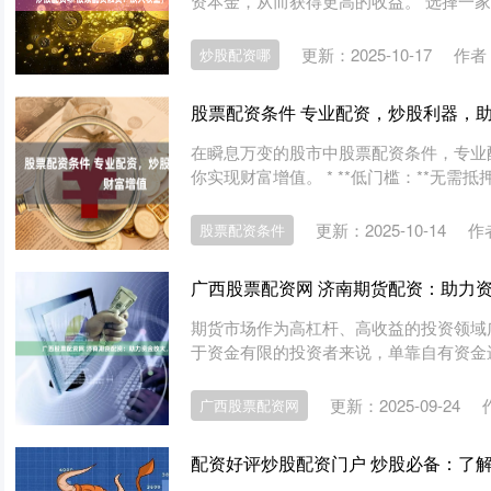
资本金，从而获得更高的收益。 选择一家信
更新：2025-10-17
作者
炒股配资哪
股票配资条件 专业配资，炒股利器，
在瞬息万变的股市中股票配资条件，专业
你实现财富增值。 * **低门槛：**无需抵
更新：2025-10-14
作
股票配资条件
广西股票配资网 济南期货配资：助力
期货市场作为高杠杆、高收益的投资领域
于资金有限的投资者来说，单靠自有资金进
更新：2025-09-24
广西股票配资网
配资好评炒股配资门户 炒股必备：了