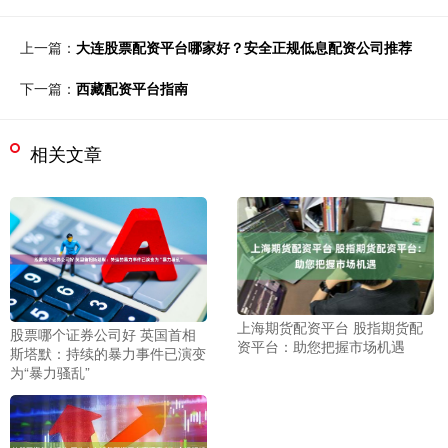
上一篇：
大连股票配资平台哪家好？安全正规低息配资公司推荐
下一篇：
西藏配资平台指南
相关文章
上海期货配资平台 股指期货配
股票哪个证券公司好 英国首相
资平台：助您把握市场机遇
斯塔默：持续的暴力事件已演变
为“暴力骚乱”