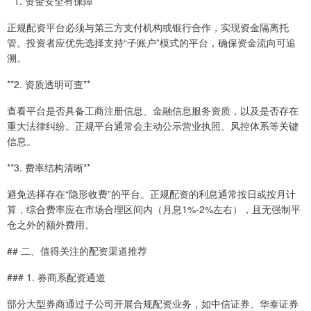
**1. 资金安全有保障**
正规配资平台必须与第三方支付机构或银行合作，实现资金隔离托
管。投资者应优先选择支持“子账户”模式的平台，确保资金流向可追
溯。
**2. 资质透明可查**
查看平台是否具备工商注册信息、金融信息服务资质，以及是否存在
重大法律纠纷。正规平台通常会主动公示营业执照、风控体系等关键
信息。
**3. 费率结构清晰**
避免选择存在“隐形收费”的平台。正规配资的利息通常按日或按月计
算，综合费率应在市场合理区间内（月息1%-2%左右），且无强制平
仓之外的额外费用。
## 二、值得关注的配资渠道推荐
### 1. 券商系配资通道
部分大型券商通过子公司开展合规配资业务，如中信证券、华泰证券